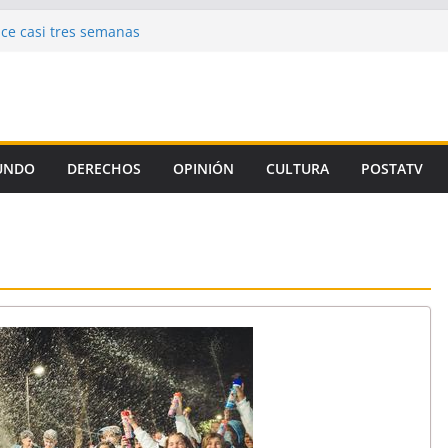
n Jorge: encontraron muerto a un hombre
ce casi tres semanas
aron la propuesta salarial de la Provincia
is de un autor intelectual en el crimen de
 de la Corte, el Gobierno se niega a aplicar
iamiento Universitario
un preso de Santa Fe como uno de los
UNDO
DERECHOS
OPINIÓN
CULTURA
POSTATV
emicidio de Florencia Gómez