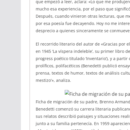
que empezó a leer, aclara: «Lo que me produjero
mucho esa experiencia, por el paso que signific
Después, cuando vinieron otras lecturas, que me
por esa poesía fue decayendo. Hoy no me interes
desprecio a quienes sinceramente se conmueven
El recorrido literario del autor de «Gracias por 
en 1945 ‘La víspera indeleble’, su primer libro 
progress poético titulado ‘Inventario’), y a parti
prolíficos, polifacéticos (Benedetti publicó ensay
prensa, textos de humor, textos de análisis cultur
mestizo'», analiza.
Ficha de migración de su padre, Brenno Armando
Benedetti comenzó su carrera literaria publicand
sus relatos describió paisajes y situaciones reali
junto a su familia pertenecía. En 1959 aparecier