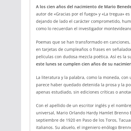
A los cien años del nacimiento de Mario Benede
autor de «Gracias por el fuego» y «La tregua» es
dejando de lado el carácter comprometido, huma
como lo recuerdan el investigador montevideano
Poemas que se han transformado en canciones, v
en tarjetas de cumpleaños o frases en señalador
películas con dudosa mezcla poética. Así es la s
este lunes se cumplen cien años de su nacimien
La literatura y la palabra, como la moneda, con 
parece haber quedado detenida la prosa y la po
apenas estudiado, sin ediciones críticas o anot
Con el apellido de un escritor inglés y el nombr
universal, Mario Orlando Hardy Hamlet Brenno Be
septiembre de 1920 en Paso de los Toros, Tacua
italianos. Su abuelo, el ingeniero enólogo Brenn