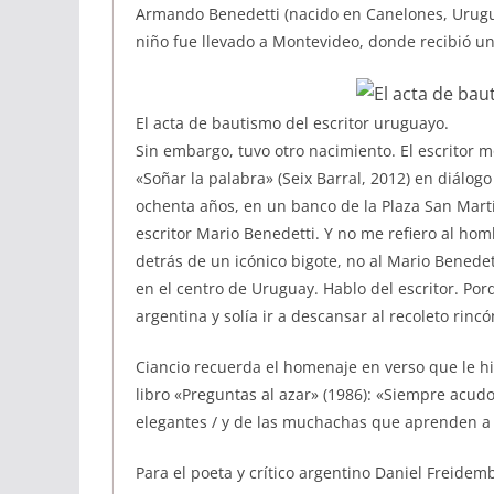
Armando Benedetti (nacido en Canelones, Urugua
niño fue llevado a Montevideo, donde recibió u
El acta de bautismo del escritor uruguayo.
Sin embargo, tuvo otro nacimiento. El escritor 
«Soñar la palabra» (Seix Barral, 2012) en diálo
ochenta años, en un banco de la Plaza San Martí
escritor Mario Benedetti. Y no me refiero al ho
detrás de un icónico bigote, no al Mario Benede
en el centro de Uruguay. Hablo del escritor. P
argentina y solía ir a descansar al recoleto rinc
Ciancio recuerda el homenaje en verso que le hiz
libro «Preguntas al azar» (1986): «Siempre acudo
elegantes / y de las muchachas que aprenden a b
Para el poeta y crítico argentino Daniel Freide