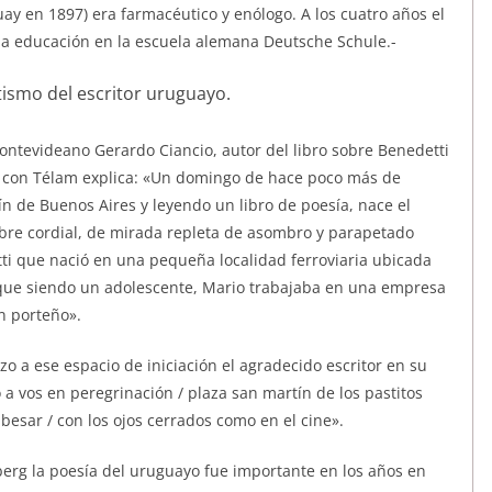
y en 1897) era farmacéutico y enólogo. A los cuatro años el
na educación en la escuela alemana Deutsche Schule.-
montevideano Gerardo Ciancio, autor del libro sobre Benedetti
go con Télam explica: «Un domingo de hace poco más de
n de Buenos Aires y leyendo un libro de poesía, nace el
mbre cordial, de mirada repleta de asombro y parapetado
tti que nació en una pequeña localidad ferroviaria ubicada
orque siendo un adolescente, Mario trabajaba en una empresa
ón porteño».
o a ese espacio de iniciación el agradecido escritor en su
 a vos en peregrinación / plaza san martín de los pastitos
esar / con los ojos cerrados como en el cine».
mberg la poesía del uruguayo fue importante en los años en