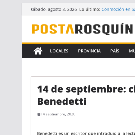
Saltar
Lo último:
Conmoción en Sa
sábado, agosto 8, 2026
al
desaparecido ha
UPCN y ATE acept
contenido
Crece la hipótes
Florencia Gómez
A pesar del fallo
la Ley de Financ
LOCALES
PROVINCIA
PAÍS
M
Identificaron a 
coautores del f
14 de septiembre: c
Benedetti
14 septiembre, 2020
Benedetti es un escritor que introdujo a la lec