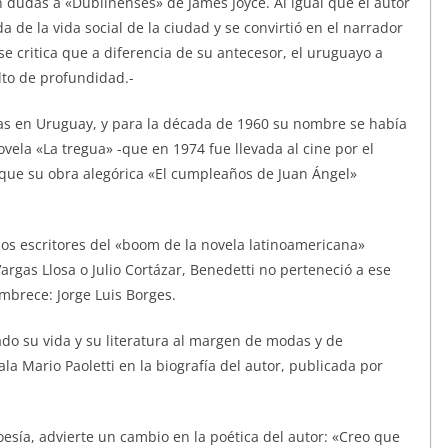
n dudas a «Dublinenses» de James Joyce. Al igual que el autor
a de la vida social de la ciudad y se convirtió en el narrador
e critica que a diferencia de su antecesor, el uruguayo a
lto de profundidad.-
tas en Uruguay, y para la década de 1960 su nombre se había
vela «La tregua» -que en 1974 fue llevada al cine por el
l que su obra alegórica «El cumpleaños de Juan Ángel»
 los escritores del «boom de la novela latinoamericana»
rgas Llosa o Julio Cortázar, Benedetti no perteneció a ese
mbrece: Jorge Luis Borges.
ado su vida y su literatura al margen de modas y de
la Mario Paoletti en la biografía del autor, publicada por
oesía, advierte un cambio en la poética del autor: «Creo que