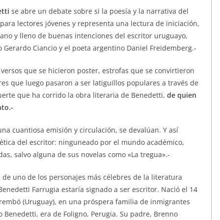
tti
se abre un debate sobre si la poesía y la narrativa del
 para lectores jóvenes y representa una lectura de iniciación,
no y lleno de buenas intenciones del escritor uruguayo,
 Gerardo Ciancio y el poeta argentino Daniel Freidemberg.-
ersos que se hicieron poster, estrofas que se convirtieron
es que luego pasaron a ser latiguillos populares a través de
uerte que ha corrido la obra literaria de Benedetti,
de quien
to.-
una cuantiosa emisión y circulación, se devalúan. Y así
ética del escritor: ninguneado por el mundo académico,
adas, salvo alguna de sus novelas como «La tregua».-
e de uno de los personajes más célebres de la literatura
nedetti Farrugia estaría signado a ser escritor. Nació el 14
rembó (Uruguay), en una próspera familia de inmigrantes
o Benedetti, era de Foligno, Perugia. Su padre, Brenno