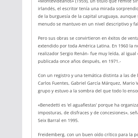
«Montevideanos» (1959), un título que remite si
irlandés, el escritor tenía una mirada sorprendid
de la burguesía de la capital uruguaya, aunque s
menudo se mantuvo en un nivel descriptivo y fa
Pero sus obras se convirtieron en éxitos de ven
extendido por toda América Latina. En 1960 la no
realizador Sergio Renán- fue muy leída, al igua
publicada once años después, en 1971.-
Con un registro y una temática distinta a las de
Carlos Fuentes, Gabriel García Márquez, Mario Va
grupo y estuvo a la sombra del que todo lo enso
«Benedetti es ‘el aguafiestas’ porque ha organiz
imposturas, de disfraces y de concesiones», seña
Seix Barral en 1995.
Freidemberg, con un buen oído crítico para la p