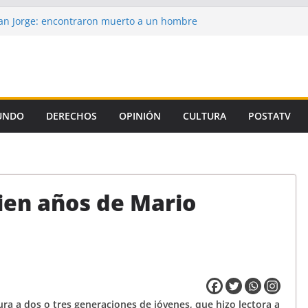
n Jorge: encontraron muerto a un hombre
ce casi tres semanas
aron la propuesta salarial de la Provincia
is de un autor intelectual en el crimen de
 de la Corte, el Gobierno se niega a aplicar
iamiento Universitario
UNDO
DERECHOS
OPINIÓN
CULTURA
POSTATV
un preso de Santa Fe como uno de los
emicidio de Florencia Gómez
ien años de Mario
tura a dos o tres generaciones de jóvenes, que hizo lectora a