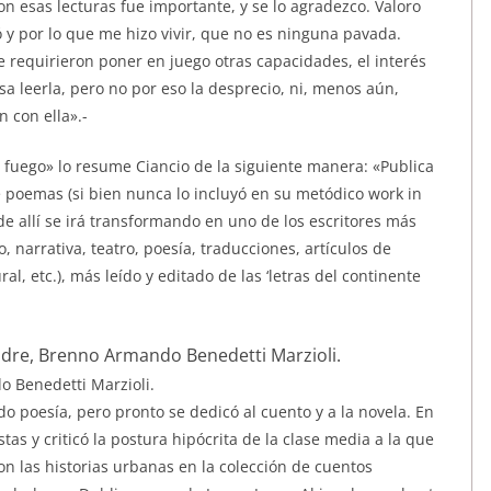
n esas lecturas fue importante, y se lo agradezco. Valoro
ó y por lo que me hizo vivir, que no es ninguna pavada.
 requirieron poner en juego otras capacidades, el interés
a leerla, pero no por eso la desprecio, ni, menos aún,
 con ella».-
el fuego» lo resume Ciancio de la siguiente manera: «Publica
de poemas (si bien nunca lo incluyó en su metódico work in
r de allí se irá transformando en uno de los escritores más
o, narrativa, teatro, poesía, traducciones, artículos de
al, etc.), más leído y editado de las ‘letras del continente
 Benedetti Marzioli.
o poesía, pero pronto se dedicó al cuento y a la novela. En
stas y criticó la postura hipócrita de la clase media a la que
on las historias urbanas en la colección de cuentos