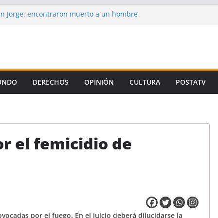
n Jorge: encontraron muerto a un hombre
e casi tres semanas
aron la propuesta salarial de la Provincia
s de un autor intelectual en el crimen de
 de la Corte, el Gobierno se niega a aplicar
amiento Universitario
UNDO
DERECHOS
OPINIÓN
CULTURA
POSTATV
un preso de Santa Fe como uno de los
micidio de Florencia Gómez
r el femicidio de
vocadas por el fuego. En el juicio deberá dilucidarse la