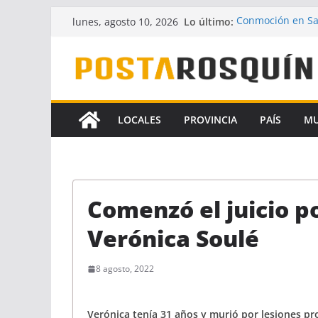
Saltar
Lo último:
Conmoción en Sa
lunes, agosto 10, 2026
al
desaparecido hac
UPCN y ATE acept
contenido
Crece la hipótesi
Florencia Gómez
A pesar del fallo
la Ley de Financi
LOCALES
PROVINCIA
PAÍS
M
Identificaron a 
coautores del fe
Comenzó el juicio po
Verónica Soulé
8 agosto, 2022
Verónica tenía 31 años y murió por lesiones pro