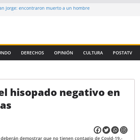
n Jorge: encontraron muerto a un hombre
ce casi tres semanas
aron la propuesta salarial de la Provincia
is de un autor intelectual en el crimen de
 de la Corte, el Gobierno se niega a aplicar
iamiento Universitario
UNDO
DERECHOS
OPINIÓN
CULTURA
POSTATV
un preso de Santa Fe como uno de los
emicidio de Florencia Gómez
el hisopado negativo en
nas
deberán demostrar que no tienen contagio de Covid-19.-