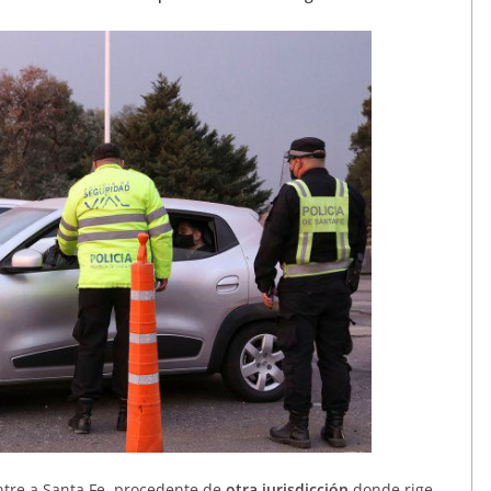
ntre a Santa Fe, procedente de
otra jurisdicción
donde rige