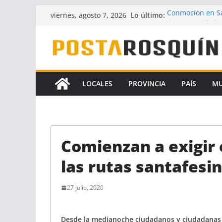
Saltar
Lo último:
Conmoción en Sa
viernes, agosto 7, 2026
al
desaparecido ha
UPCN y ATE acept
contenido
Crece la hipótes
Florencia Gómez
A pesar del fallo
la Ley de Financ
LOCALES
PROVINCIA
PAÍS
M
Identificaron a 
coautores del f
Comienzan a exigir 
las rutas santafesi
27 julio, 2020
Desde la medianoche ciudadanos y ciudadanas 