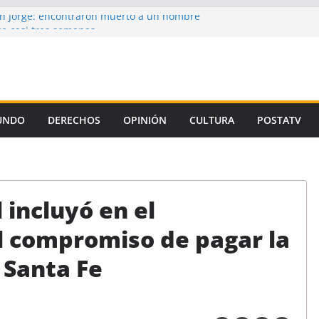
n Jorge: encontraron muerto a un hombre
e casi tres semanas
ron la propuesta salarial de la Provincia
s de un autor intelectual en el crimen de
de la Corte, el Gobierno se niega a aplicar
amiento Universitario
UNDO
DERECHOS
OPINIÓN
CULTURA
POSTATV
n preso de Santa Fe como uno de los
micidio de Florencia Gómez
 incluyó en el
l compromiso de pagar la
 Santa Fe