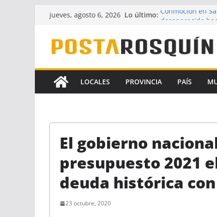
Saltar
Lo último:
Conmoción en Sa
jueves, agosto 6, 2026
al
desaparecido hac
UPCN y ATE acepta
contenido
Crece la hipótesi
Florencia Gómez
A pesar del fallo 
la Ley de Financi
LOCALES
PROVINCIA
PAÍS
M
Identificaron a u
coautores del fe
El gobierno nacional
presupuesto 2021 e
deuda histórica con
23 octubre, 2020