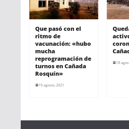
Que pasó con el
Queda
ritmo de
activ
vacunación: «hubo
coron
mucha
Caña
reprogramación de
18 agos
turnos en Cañada
Rosquín»
19 agosto, 2021