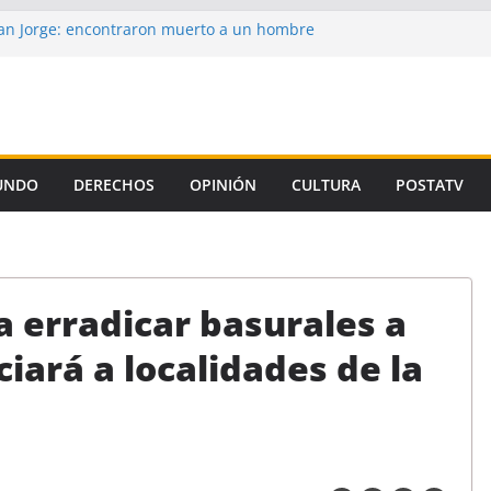
n Jorge: encontraron muerto a un hombre
ce casi tres semanas
aron la propuesta salarial de la Provincia
is de un autor intelectual en el crimen de
 de la Corte, el Gobierno se niega a aplicar
iamiento Universitario
UNDO
DERECHOS
OPINIÓN
CULTURA
POSTATV
un preso de Santa Fe como uno de los
emicidio de Florencia Gómez
a erradicar basurales a
ciará a localidades de la