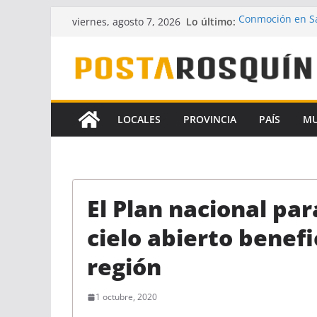
Saltar
Lo último:
Conmoción en Sa
viernes, agosto 7, 2026
al
desaparecido ha
UPCN y ATE acept
contenido
Crece la hipótes
Florencia Gómez
A pesar del fallo
la Ley de Financ
LOCALES
PROVINCIA
PAÍS
M
Identificaron a 
coautores del f
El Plan nacional par
cielo abierto benefi
región
1 octubre, 2020