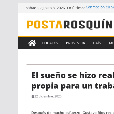
Saltar
Lo último:
Conmoción en Sa
sábado, agosto 8, 2026
al
desaparecido ha
UPCN y ATE acept
contenido
Crece la hipótes
Florencia Gómez
A pesar del fallo
la Ley de Financ
LOCALES
PROVINCIA
PAÍS
M
Identificaron a 
coautores del f
El sueño se hizo rea
propia para un tra
22 diciembre, 2020
Después de mucho esfuerzo, Gustavo Ríos recib