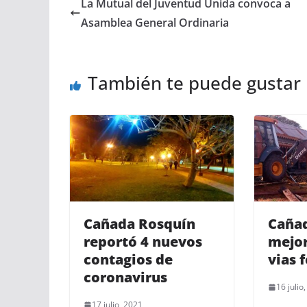
La Mutual del Juventud Unida convoca a
Asamblea General Ordinaria
También te puede gustar
Cañada Rosquín
Cañad
reportó 4 nuevos
mejo
contagios de
vias 
coronavirus
16 julio
17 julio, 2021