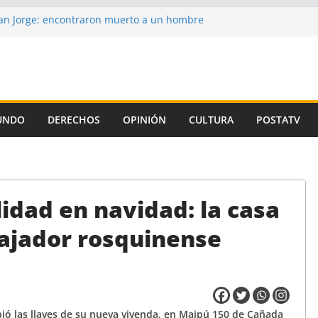
n Jorge: encontraron muerto a un hombre
ce casi tres semanas
aron la propuesta salarial de la Provincia
is de un autor intelectual en el crimen de
 de la Corte, el Gobierno se niega a aplicar
iamiento Universitario
UNDO
DERECHOS
OPINIÓN
CULTURA
POSTATV
un preso de Santa Fe como uno de los
emicidio de Florencia Gómez
lidad en navidad: la casa
bajador rosquinense
ió las llaves de su nueva vivenda, en Maipú 150 de Cañada