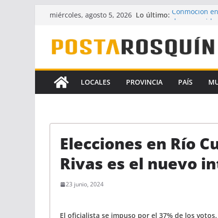
Saltar
Lo último:
Conmoción en
miércoles, agosto 5, 2026
al
desaparecido 
UPCN y ATE ac
contenido
Crece la hipót
Florencia Gó
A pesar del fa
la Ley de Fina
LOCALES
PROVINCIA
PAÍS
M
Identificaron
coautores del
Elecciones en Río Cu
Rivas es el nuevo i
23 junio, 2024
El oficialista se impuso por el 37% de los votos