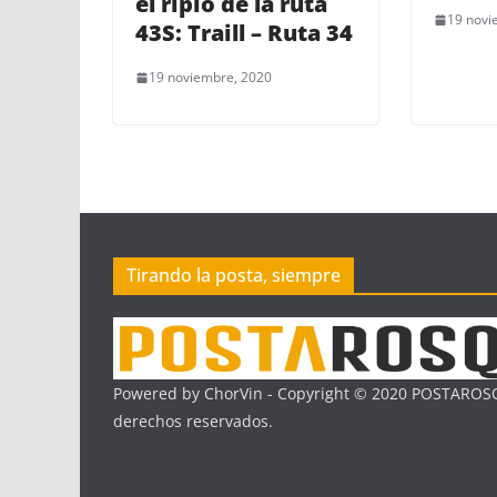
el ripio de la ruta
19 novi
43S: Traill – Ruta 34
19 noviembre, 2020
Tirando la posta, siempre
Powered by ChorVin - Copyright © 2020 POSTAROSQ
derechos reservados.