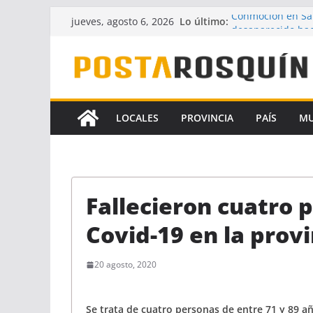
Saltar
Lo último:
Conmoción en Sa
jueves, agosto 6, 2026
al
desaparecido hac
UPCN y ATE acepta
contenido
Crece la hipótesi
Florencia Gómez
A pesar del fallo 
la Ley de Financi
LOCALES
PROVINCIA
PAÍS
M
Identificaron a u
coautores del fe
Fallecieron cuatro
Covid-19 en la provi
20 agosto, 2020
Se trata de cuatro personas de entre 71 y 89 a