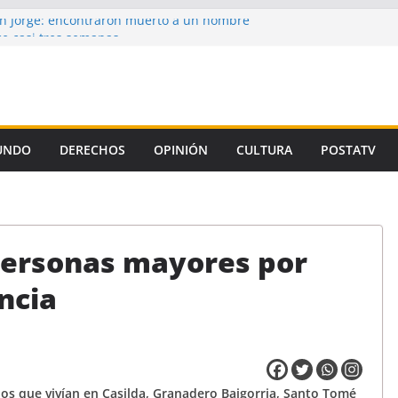
n Jorge: encontraron muerto a un hombre
e casi tres semanas
ron la propuesta salarial de la Provincia
s de un autor intelectual en el crimen de
de la Corte, el Gobierno se niega a aplicar
amiento Universitario
UNDO
DERECHOS
OPINIÓN
CULTURA
POSTATV
n preso de Santa Fe como uno de los
micidio de Florencia Gómez
 personas mayores por
ncia
ños que vivían en Casilda, Granadero Baigorria, Santo Tomé