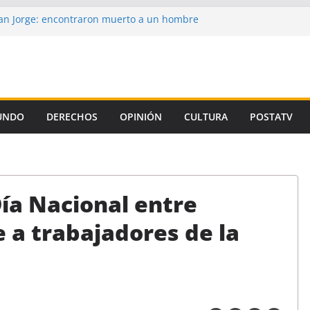
n Jorge: encontraron muerto a un hombre
ce casi tres semanas
aron la propuesta salarial de la Provincia
is de un autor intelectual en el crimen de
 de la Corte, el Gobierno se niega a aplicar
iamiento Universitario
UNDO
DERECHOS
OPINIÓN
CULTURA
POSTATV
un preso de Santa Fe como uno de los
emicidio de Florencia Gómez
Día Nacional entre
 a trabajadores de la