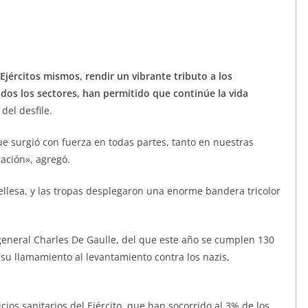
Ejércitos mismos, rendir un vibrante tributo a los
odos los sectores, han permitido que continúe la vida
del desfile.
ue surgió con fuerza en todas partes, tanto en nuestras
ación», agregó.
ellesa, y las tropas desplegaron una enorme bandera tricolor
eneral Charles De Gaulle, del que este año se cumplen 130
su llamamiento al levantamiento contra los nazis,
icios sanitarios del Ejército, que han socorrido al 3% de los