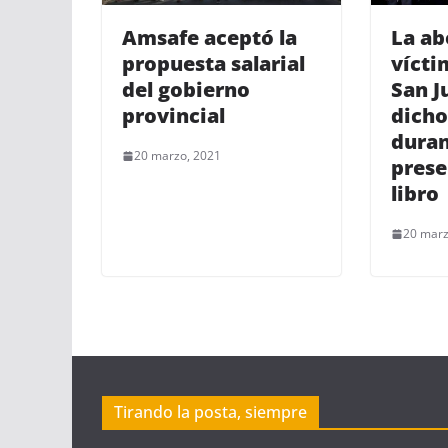
Amsafe aceptó la
La ab
propuesta salarial
vícti
del gobierno
San J
provincial
dicho
duran
20 marzo, 2021
prese
libro
20 marz
Tirando la posta, siempre