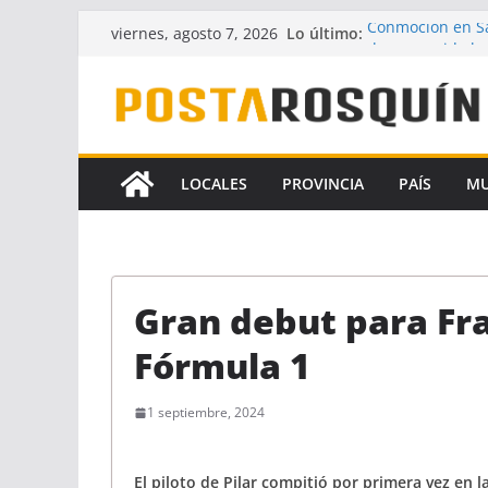
Saltar
Lo último:
Conmoción en Sa
viernes, agosto 7, 2026
al
desaparecido ha
UPCN y ATE acept
contenido
Crece la hipótes
Florencia Gómez
A pesar del fallo
la Ley de Financ
LOCALES
PROVINCIA
PAÍS
M
Identificaron a 
coautores del f
Gran debut para Fr
Fórmula 1
1 septiembre, 2024
El piloto de Pilar compitió por primera vez en