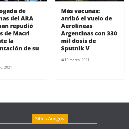
ogada de
Más vacunas:
mas del ARA
arribó el vuelo de
uan repudió
Aerolíneas
s de Macri
Argentinas con 330
te la
mil dosis de
ntación de su
Sputnik V
19 marzo, 2021
o, 2021
Sitios Amigos