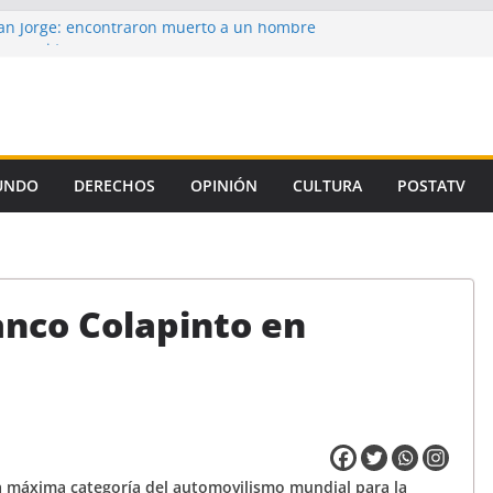
n Jorge: encontraron muerto a un hombre
ce casi tres semanas
aron la propuesta salarial de la Provincia
is de un autor intelectual en el crimen de
 de la Corte, el Gobierno se niega a aplicar
iamiento Universitario
UNDO
DERECHOS
OPINIÓN
CULTURA
POSTATV
un preso de Santa Fe como uno de los
emicidio de Florencia Gómez
anco Colapinto en
 la máxima categoría del automovilismo mundial para la