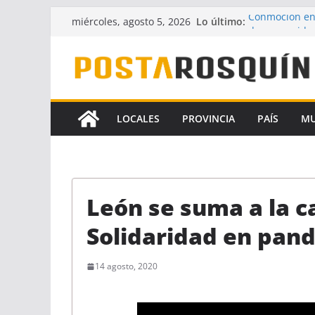
Saltar
Lo último:
Conmoción en
miércoles, agosto 5, 2026
al
desaparecido 
UPCN y ATE ac
contenido
Crece la hipót
Florencia Gó
A pesar del fa
la Ley de Fina
LOCALES
PROVINCIA
PAÍS
M
Identificaron
coautores del
León se suma a la 
Solidaridad en pan
14 agosto, 2020