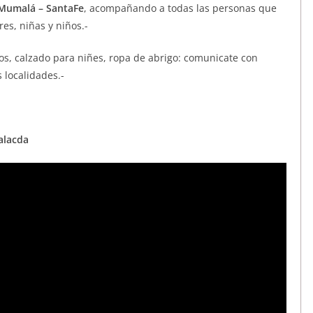
 Mumalá – SantaFe
, acompañando a todas las personas que
es, niñas y niños.-
os, calzado para niñes, ropa de abrigo: comunicate con
 localidades.-
alacda