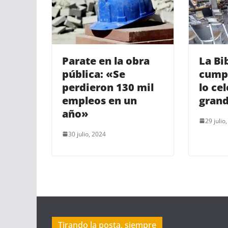
Parate en la obra
La Bi
pública: «Se
cumpl
perdieron 130 mil
lo cel
empleos en un
gran
año»
29 julio
30 julio, 2024
Tirando la posta, siempre