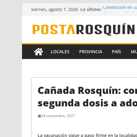
Saltar
Lo último:
Conmoción en Sa
viernes, agosto 7, 2026
al
desaparecido ha
UPCN y ATE acept
contenido
Crece la hipótes
Florencia Gómez
A pesar del fallo
la Ley de Financ
LOCALES
PROVINCIA
PAÍS
M
Identificaron a 
coautores del f
Cañada Rosquín: co
segunda dosis a ad
24 noviembre, 2021
La vacunación sigue a paso firme en la localid