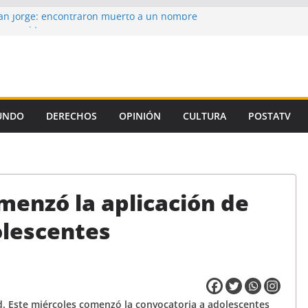
n Jorge: encontraron muerto a un hombre
ce casi tres semanas
aron la propuesta salarial de la Provincia
is de un autor intelectual en el crimen de
 de la Corte, el Gobierno se niega a aplicar
iamiento Universitario
UNDO
DERECHOS
OPINIÓN
CULTURA
POSTATV
un preso de Santa Fe como uno de los
emicidio de Florencia Gómez
menzó la aplicación de
olescentes
ad. Este miércoles comenzó la convocatoria a adolescentes