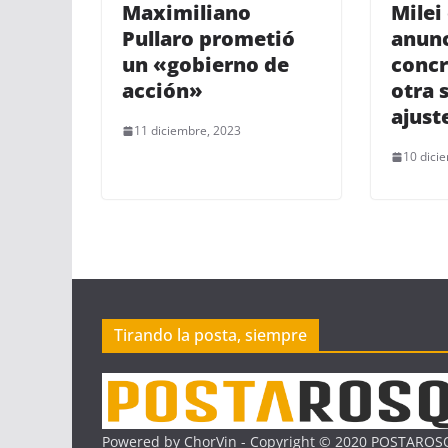
Maximiliano
Milei
Pullaro prometió
anun
un «gobierno de
concr
acción»
otra 
ajust
11 diciembre, 2023
10 dici
Tirando la posta, siempre
Powered by ChorVin - Copyright © 2020 POSTAROSQ