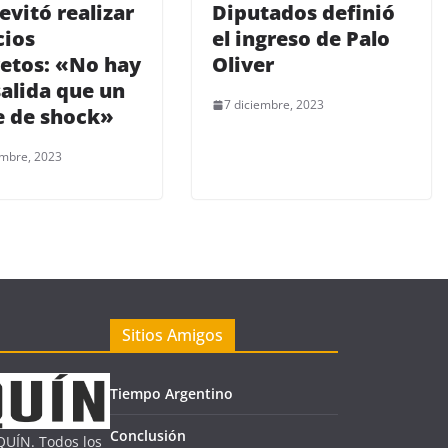
 evitó realizar
Diputados definió
cios
el ingreso de Palo
etos: «No hay
Oliver
salida que un
7 diciembre, 2023
e de shock»
embre, 2023
Sitios Amigos
Tiempo Argentino
Conclusión
UÍN. Todos los