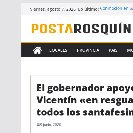
Saltar
Lo último:
Conmoción en Sa
viernes, agosto 7, 2026
al
desaparecido ha
UPCN y ATE acept
contenido
Crece la hipótes
Florencia Gómez
A pesar del fallo
la Ley de Financ
LOCALES
PROVINCIA
PAÍS
M
Identificaron a 
coautores del f
El gobernador apoyó
Vicentín «en resgua
todos los santafesi
9 junio, 2020