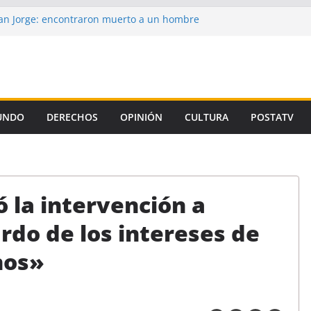
n Jorge: encontraron muerto a un hombre
ce casi tres semanas
aron la propuesta salarial de la Provincia
is de un autor intelectual en el crimen de
 de la Corte, el Gobierno se niega a aplicar
iamiento Universitario
UNDO
DERECHOS
OPINIÓN
CULTURA
POSTATV
un preso de Santa Fe como uno de los
emicidio de Florencia Gómez
 la intervención a
rdo de los intereses de
nos»