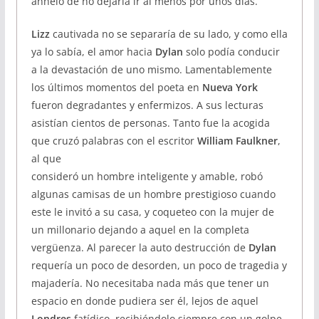
anhelo de no dejarla ir al menos por unos días.
Lizz
cautivada no se separaría de su lado, y como ella
ya lo sabía, el amor hacia
Dylan
solo podía conducir
a la devastación de uno mismo. Lamentablemente
los últimos momentos del poeta en
Nueva York
fueron degradantes y enfermizos. A sus lecturas
asistían cientos de personas. Tanto fue la acogida
que cruzó palabras con el escritor
William Faulkner
,
al que
consideró un hombre inteligente y amable, robó
algunas camisas de un hombre prestigioso cuando
este le invitó a su casa, y coqueteo con la mujer de
un millonario dejando a aquel en la completa
vergüenza. Al parecer la auto destrucción de
Dylan
requería un poco de desorden, un poco de tragedia y
majadería. No necesitaba nada más que tener un
espacio en donde pudiera ser él, lejos de aquel
Londres
fatídico, recibiéndolo siempre con un golpe