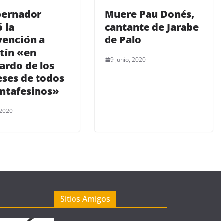
bernador
Muere Pau Donés,
 la
cantante de Jarabe
vención a
de Palo
tín «en
9 junio, 2020
ardo de los
eses de todos
antafesinos»
 2020
Sitios Amigos