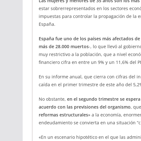
Las mujeres y menores de 35 años son los más p
estar sobrerrepresentados en los sectores econ
impuestas para controlar la propagación de la 
España.
España fue uno de los países más afectados de
más de 28.000 muertos
-, lo que llevó al gobi
muy restrictivo a la población, que a nivel eco
financiero cifra en entre un 9% y un 11,6% del P
En su informe anual, que cierra con cifras del i
caída en el primer trimestre de este año del 5,2
No obstante,
en el segundo trimestre se espera
acuerdo con las previsiones del organismo
, qu
reformas estructurales
» a la economía, enormem
endeudamiento se convierta en una situación “c
«En un escenario hipotético en el que las admini