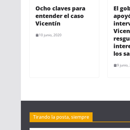
Ocho claves para
El go
entender el caso
apoyó
Vicentín
inter
Vicen
10 junio, 2020
resgu
inter
los s
9 junio,
Tirando la posta, siempre