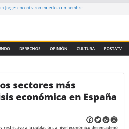
n Jorge: encontraron muerto a un hombre
ce casi tres semanas
aron la propuesta salarial de la Provincia
is de un autor intelectual en el crimen de
 de la Corte, el Gobierno se niega a aplicar
iamiento Universitario
UNDO
DERECHOS
OPINIÓN
CULTURA
POSTATV
un preso de Santa Fe como uno de los
emicidio de Florencia Gómez
los sectores más
risis económica en España
restrictivo a la población, a nivel económico desencadenó