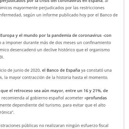
erjudicados por la crisis del coronavirus en España
, al
ómicos mayormente perjudicados por las restricciones
enfermedad, según un informe publicado hoy por el Banco de
 Europa y el mundo por la pandemia de coronavirus -con
erno a imponer durante más de dos meses un confinamiento
nómico desencadenó un declive histórico que el organismo
BI.
nicio de junio de 2020,
el Banco de España
ya constató una
%, la mayor contracción de la historia hasta el momento.
 que el retroceso sea aún mayor, entre un 16 y 21%, de
e recomienda al gobierno español acometer «
profundas
ente dependiente del turismo, para evitar que el alto
rónica”.
straciones públicas no realizaran ningún esfuerzo fiscal