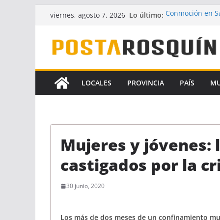
Saltar
Lo último:
Conmoción en Sa
viernes, agosto 7, 2026
al
desaparecido ha
UPCN y ATE acept
contenido
Crece la hipótes
Florencia Gómez
A pesar del fallo
la Ley de Financ
LOCALES
PROVINCIA
PAÍS
M
Identificaron a 
coautores del f
Mujeres y jóvenes: 
castigados por la c
30 junio, 2020
Los más de dos meses de un confinamiento muy 