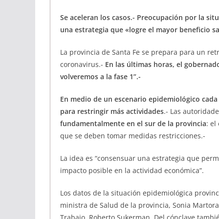
Se aceleran los casos.- Preocupación por la si
una estrategia que «logre el mayor beneficio s
La provincia de Santa Fe se prepara para un ret
coronavirus.-
En las últimas horas, el gobernado
volveremos a la fase 1”.-
En medio de un escenario epidemiológico cada v
para restringir más actividades
.- Las autoridad
fundamentalmente en el sur de la provincia
: e
que se deben tomar medidas restricciones.-
La idea es “consensuar una estrategia que permi
impacto posible en la actividad económica”.
Los datos de la situación epidemiológica provinc
ministra de Salud de la provincia, Sonia Martor
Trabajo, Roberto Sukerman. Del cónclave tambié