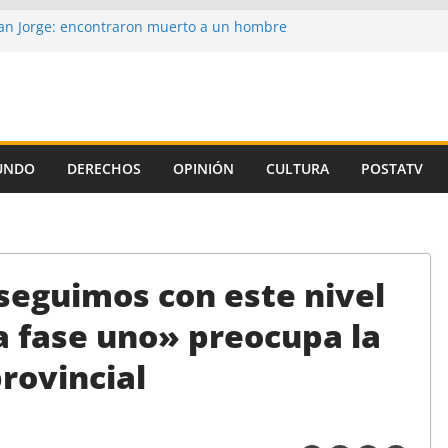
n Jorge: encontraron muerto a un hombre
ce casi tres semanas
aron la propuesta salarial de la Provincia
is de un autor intelectual en el crimen de
 de la Corte, el Gobierno se niega a aplicar
iamiento Universitario
UNDO
DERECHOS
OPINIÓN
CULTURA
POSTATV
un preso de Santa Fe como uno de los
emicidio de Florencia Gómez
 seguimos con este nivel
a fase uno» preocupa la
provincial