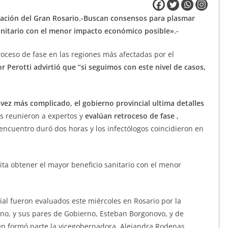
tuación del Gran Rosario.-Buscan consensos para plasmar
anitario con el menor impacto económico posible».-
roceso de fase en las regiones más afectadas por el
r Perotti advirtió que “si seguimos con este nivel de casos,
ez más complicado, el gobierno provincial ultima detalles
es reunieron a expertos y
evalúan retroceso de fase ,
l encuentro duró dos horas y los infectólogos coincidieron en
ta obtener el mayor beneficio sanitario con el menor
ial fueron evaluados este miércoles en Rosario por la
ano, y sus pares de Gobierno, Esteban Borgonovo, y de
n formó parte la vicegobernadora, Alejandra Rodenas.