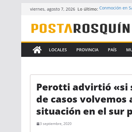
Saltar
Lo último:
Conmoción en Sa
viernes, agosto 7, 2026
al
desaparecido ha
UPCN y ATE acept
contenido
Crece la hipótes
Florencia Gómez
A pesar del fallo
la Ley de Financ
LOCALES
PROVINCIA
PAÍS
M
Identificaron a 
coautores del f
Perotti advirtió «si
de casos volvemos 
situación en el sur 
3 septiembre, 2020