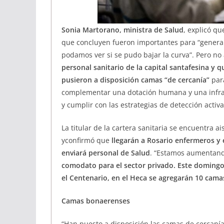
Sonia Martorano, ministra de Salud
, explicó qu
que concluyen fueron importantes para “genera
podamos ver si se pudo bajar la curva”. Pero no
personal sanitario de la capital santafesina y 
pusieron a disposición camas “de cercanía”
para
complementar una dotación humana y una infraes
y cumplir con las estrategias de detección activ
La titular de la cartera sanitaria se encuentra 
yconfirmó que
llegarán a Rosario enfermeros y 
enviará personal de Salud
. “Estamos aumentand
comodato para el sector privado. Este domingo
el Centenario, en el Heca se agregarán 10 camas
Camas bonaerenses
“Han puesto a disposición las camas de cercanía