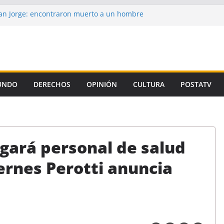
n Jorge: encontraron muerto a un hombre
ce casi tres semanas
aron la propuesta salarial de la Provincia
is de un autor intelectual en el crimen de
 de la Corte, el Gobierno se niega a aplicar
iamiento Universitario
UNDO
DERECHOS
OPINIÓN
CULTURA
POSTATV
un preso de Santa Fe como uno de los
emicidio de Florencia Gómez
legará personal de salud
iernes Perotti anuncia