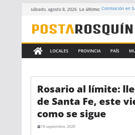
Saltar
Lo último:
Conmoción en Sa
sábado, agosto 8, 2026
al
desaparecido ha
UPCN y ATE acept
contenido
Crece la hipótes
Florencia Gómez
A pesar del fallo
la Ley de Financ
LOCALES
PROVINCIA
PAÍS
M
Identificaron a 
coautores del f
Rosario al límite: l
de Santa Fe, este v
como se sigue
18 septiembre, 2020