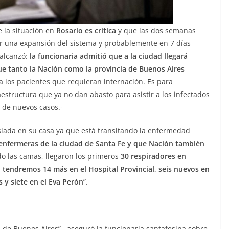
e la situación en
Rosario es crítica
y que las dos semanas
r una expansión del sistema y probablemente en 7 días
 alcanzó:
la funcionaria admitió que a la ciudad llegará
que tanto la Nación como la provincia de Buenos Aires
 los pacientes que requieran internación. Es para
tructura que ya no dan abasto para asistir a los infectados
a de nuevos casos.-
aislada en su casa ya que está transitando la enfermedad
enfermeras de la ciudad de Santa Fe y que Nación también
o las camas, llegaron los primeros
30 respiradores en
 tendremos 14 más en el Hospital Provincial, seis nuevos en
 y siete en el Eva Perón
”.
 de Buenos Aires”, aseguró la funcionaria santafesina sobre